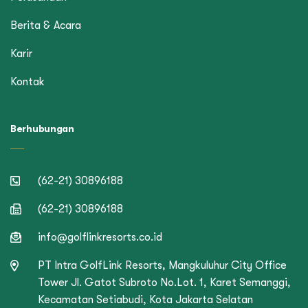
Berita & Acara
Karir
Kontak
Berhubungan
(62-21) 30896188
(62-21) 30896188
info@golflinkresorts.co.id
PT Intra GolfLink Resorts, Mangkuluhur City Office
Tower Jl. Gatot Subroto No.Lot. 1, Karet Semanggi,
Kecamatan Setiabudi, Kota Jakarta Selatan