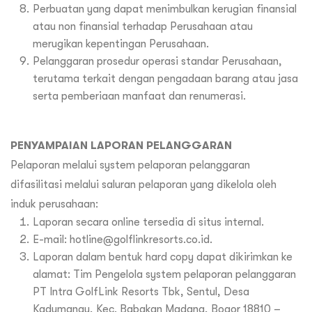
Perbuatan yang dapat menimbulkan kerugian finansial
atau non finansial terhadap Perusahaan atau
merugikan kepentingan Perusahaan.
Pelanggaran prosedur operasi standar Perusahaan,
terutama terkait dengan pengadaan barang atau jasa
serta pemberiaan manfaat dan renumerasi.
PENYAMPAIAN LAPORAN PELANGGARAN
Pelaporan melalui system pelaporan pelanggaran
difasilitasi melalui saluran pelaporan yang dikelola oleh
induk perusahaan:
Laporan secara online tersedia di situs internal.
E-mail:
hotline@golflinkresorts.co.id
.
Laporan dalam bentuk hard copy dapat dikirimkan ke
alamat: Tim Pengelola system pelaporan pelanggaran
PT Intra GolfLink Resorts Tbk, Sentul, Desa
Kadumangu, Kec. Babakan Madang, Bogor 18810 –