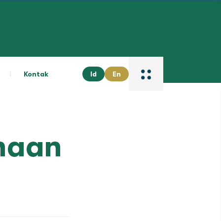
Kontak
Id
En
haan