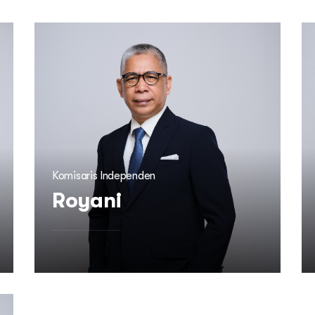
Komisaris Independen
Royani