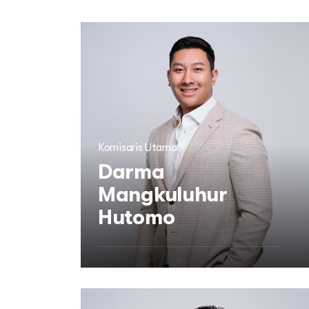
Komisaris Utama
Darma
Mangkuluhur
Hutomo